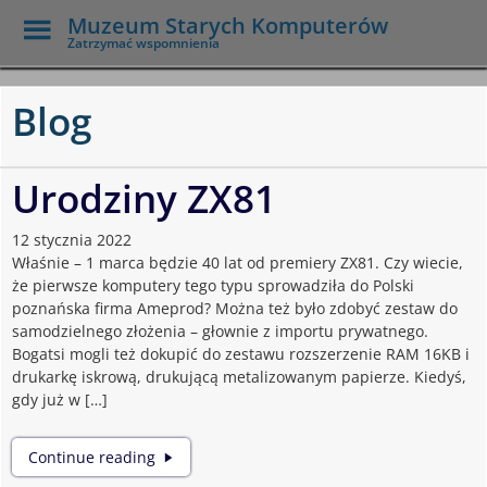
Toggle
Muzeum Starych Komputerów
Menu
Zatrzymać wspomnienia
Skip
to
Blog
main
content
Urodziny ZX81
12 stycznia 2022
Właśnie – 1 marca będzie 40 lat od premiery ZX81. Czy wiecie,
że pierwsze komputery tego typu sprowadziła do Polski
poznańska firma Ameprod? Można też było zdobyć zestaw do
samodzielnego złożenia – głownie z importu prywatnego.
Bogatsi mogli też dokupić do zestawu rozszerzenie RAM 16KB i
drukarkę iskrową, drukującą metalizowanym papierze. Kiedyś,
gdy już w […]
Urodziny
Continue reading
ZX81